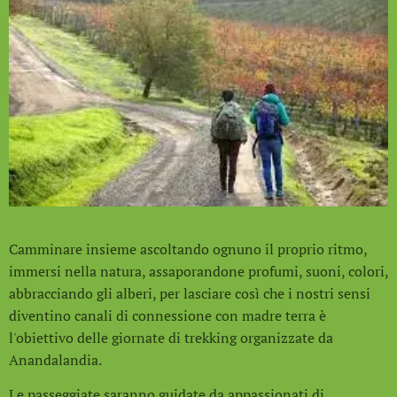
Camminare insieme ascoltando ognuno il proprio ritmo,
immersi nella natura, assaporandone profumi, suoni, colori,
abbracciando gli alberi, per lasciare così che i nostri sensi
diventino canali di connessione con madre terra è
l'obiettivo delle giornate di trekking organizzate da
Anandalandia.
Le passeggiate saranno guidate da appassionati di