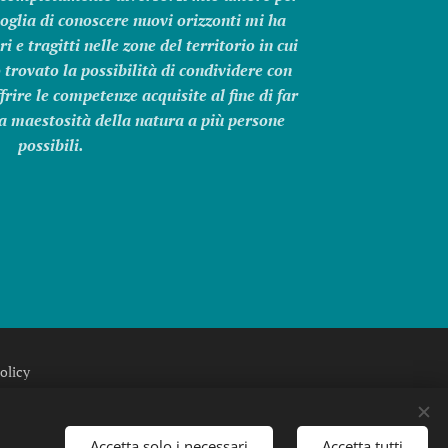
voglia di conoscere nuovi orizzonti mi ha
i e tragitti nelle zone del territorio in cui
rovato la possibilità di condividere con
ffrire le competenze acquisite al fine di far
la maestosità della natura a più persone
possibili.
olicy
rino di Mugello (FI)
Accetta solo i necessari
Accetta tutti