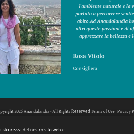
l'ambiente naturale e la 
portato a percorrere sentier
abito Ad Anandalandia ho t
altri queste passioni e di o
apprezzare la bellezza e 
Rosa Vitolo
Consigliera
Reserved
pyright 2025 Anandalandia - All Rights
Terms of Use | Privacy P
per informazioni
i
Contatt
a sicurezza del nostro sito web e
 di Pietreto via delle Bandite
, 48 Montecarelli - 50031 Barbe