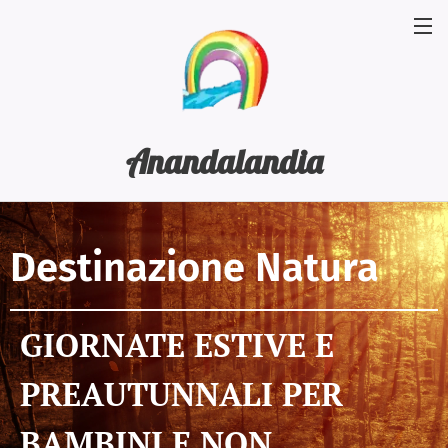
Anandalandia
Destinazione Natura
GIORNATE ESTIVE E
PREAUTUNNALI PER
BAMBINI E NON